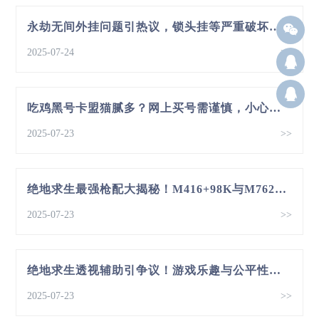
永劫无间外挂问题引热议，锁头挂等严重破坏游戏公平
2025-07-24
>>
Q12
群：
吃鸡黑号卡盟猫腻多？网上买号需谨慎，小心掉进陷阱
2025-07-23
>>
绝地求生最强枪配大揭秘！M416+98K与M762+M24谁更强？
2025-07-23
>>
绝地求生透视辅助引争议！游戏乐趣与公平性该如何平衡？
2025-07-23
>>