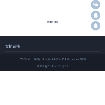
Q12
共
0
页
0
条
群：
友情链接：
欢迎来到三角洲行动卡盟24小时自助下单 |
sitemap地图
鄂ICP备2024058235号-13