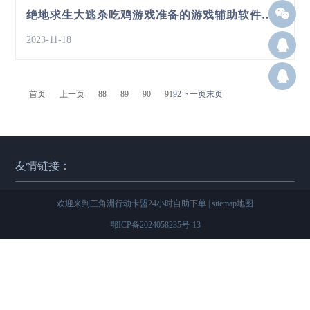
绝地求生大逃杀吃鸡游戏准备的游戏辅助软件下载使用
2023-11-18
>>
Q12
群：
首页
上一页
88
89
90
91
92
下一页
末页
友情链接：
欢迎来到三角洲行动卡盟24小时自助下单 |
sitemap地图
鄂ICP备2024058235号-13