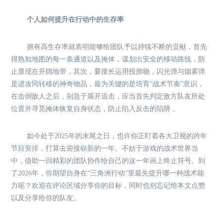
个人如何提升在行动中的生存率
拥有高生存率就表明能够给团队予以持续不断的贡献，首先
得熟知地图的每一条通道以及掩体，谋划出安全的移动路线，防
止显现在开阔地带，其次，要擅长运用投掷物，闪光弹与烟雾弹
是进攻同转移的神奇物品，最为关键的是培育“战术节奏”意识，
在击倒敌人之后，别急于展开追击，应当首先判定敌方队友所处
位置并寻觅掩体恢复自身状态，防止陷入反击的陷阱 。
如今处于2025年的末尾之日，也许你正盯着各大卫视的跨年
节目安排，打算去迎接崭新的一年。不妨于游戏的战术世界当
中，借助一回精彩的团队协作给自己的这一年画上终止符号。到
了2026年，你期望自身在“三角洲行动”里最先提升哪一种战术能
力呢？欢迎在评论区域分享你的目标，同时也别忘记给本文点赞
以及分享给你的队友。