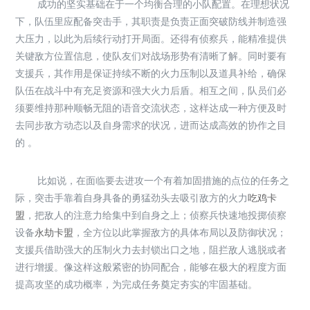
成功的坚实基础在于一个均衡合理的小队配置。在理想状况
下，队伍里应配备突击手，其职责是负责正面突破防线并制造强
大压力，以此为后续行动打开局面。还得有侦察兵，能精准提供
关键敌方位置信息，使队友们对战场形势有清晰了解。同时要有
支援兵，其作用是保证持续不断的火力压制以及道具补给，确保
队伍在战斗中有充足资源和强大火力后盾。相互之间，队员们必
须要维持那种顺畅无阻的语音交流状态，这样达成一种方便及时
去同步敌方动态以及自身需求的状况，进而达成高效的协作之目
的 。
比如说，在面临要去进攻一个有着加固措施的点位的任务之
际，突击手靠着自身具备的勇猛劲头去吸引敌方的火力
吃鸡卡
盟
，把敌人的注意力给集中到自身之上；侦察兵快速地投掷侦察
设备
永劫卡盟
，全方位以此掌握敌方的具体布局以及防御状况；
支援兵借助强大的压制火力去封锁出口之地，阻拦敌人逃脱或者
进行增援。像这样这般紧密的协同配合，能够在极大的程度方面
提高攻坚的成功概率，为完成任务奠定夯实的牢固基础。