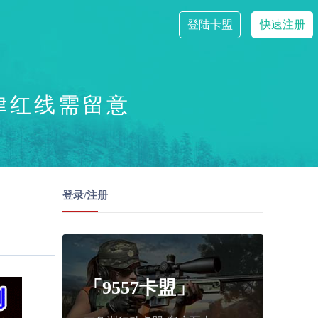
登陆卡盟
快速注册
律红线需留意
登录/注册
「9557卡盟」