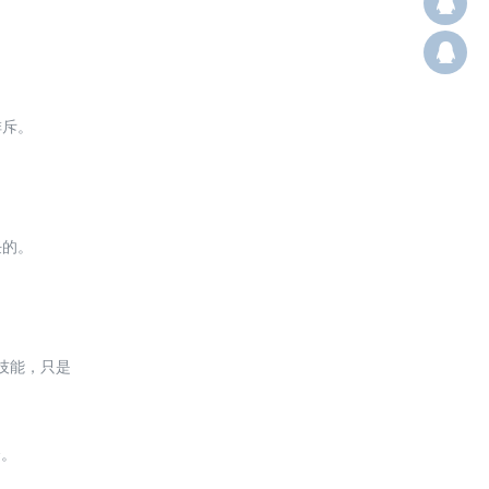
Q12
群：
排斥。
任的。
技能，只是
会。