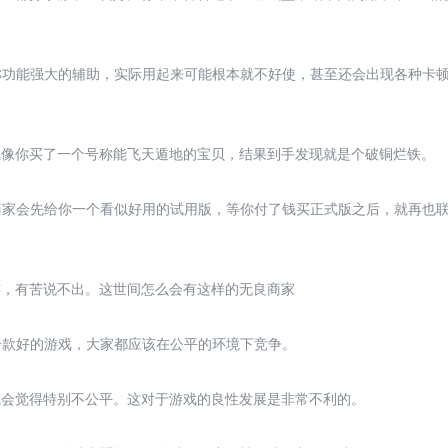
号称功能强大的辅助，实际用起来可能根本就不好使，甚至还会出现各种卡
就像你买了一个号称能飞天遁地的宝贝，结果到手发现就是个破铜烂铁。
良商家会先给你一个看似好用的试用版，等你付了钱买正式版之后，就再也
连，有苦说不出。这世间怎么会有这样的无良商家
。一款好的游戏，大家都应该在公平的环境下竞争。
就会觉得特别不公平。这对于游戏的良性发展是非常不利的。