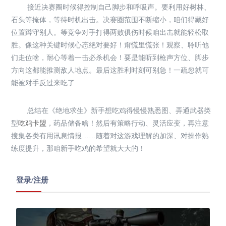
接近决赛圈时候得控制自己脚步和呼吸声。要利用好树林、
石头等掩体，等待时机出击。决赛圈范围不断缩小，咱们得藏好
位置蹲守别人。等竞争对手打得两败俱伤时候咱出击就能轻松取
胜。像这种关键时候心态绝对要好！甭慌里慌张！观察、聆听他
们走位啥，耐心等着一击必杀机会！要是能听到枪声方位、脚步
方向这都能推测敌人地点。最后这胜利时刻可别急！一疏忽就可
能被对手反过来吃了
总结在《绝地求生》新手想吃鸡得慢慢熟悉图、弄通武器类
型
吃鸡卡盟
，药品储备啥！然后有策略行动、灵活应变，再注意
搜集各类有用讯息情报……随着对这游戏理解的加深、对操作熟
练度提升，那咱新手吃鸡的希望就大大的！
登录/注册