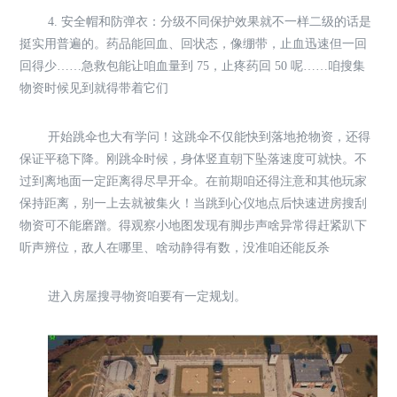
4. 安全帽和防弹衣：分级不同保护效果就不一样二级的话是
挺实用普遍的。药品能回血、回状态，像绷带，止血迅速但一回
回得少……急救包能让咱血量到 75，止疼药回 50 呢……咱搜集
物资时候见到就得带着它们
开始跳伞也大有学问！这跳伞不仅能快到落地抢物资，还得
保证平稳下降。刚跳伞时候，身体竖直朝下坠落速度可就快。不
过到离地面一定距离得尽早开伞。在前期咱还得注意和其他玩家
保持距离，别一上去就被集火！当跳到心仪地点后快速进房搜刮
物资可不能磨蹭。得观察小地图发现有脚步声啥异常得赶紧趴下
听声辨位，敌人在哪里、啥动静得有数，没准咱还能反杀
进入房屋搜寻物资咱要有一定规划。