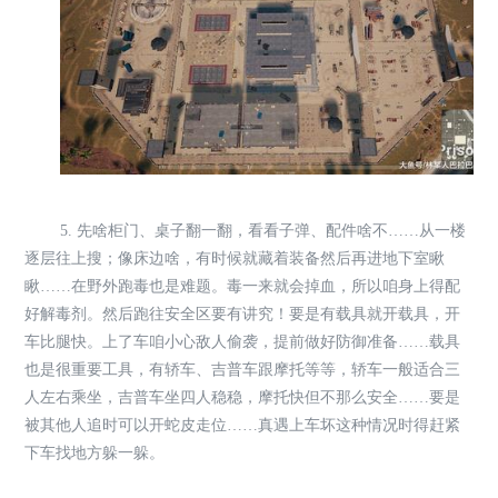
5. 先啥柜门、桌子翻一翻，看看子弹、配件啥不……从一楼
逐层往上搜；像床边啥，有时候就藏着装备然后再进地下室瞅
瞅……在野外跑毒也是难题。毒一来就会掉血，所以咱身上得配
好解毒剂。然后跑往安全区要有讲究！要是有载具就开载具，开
车比腿快。上了车咱小心敌人偷袭，提前做好防御准备……载具
也是很重要工具，有轿车、吉普车跟摩托等等，轿车一般适合三
人左右乘坐，吉普车坐四人稳稳，摩托快但不那么安全……要是
被其他人追时可以开蛇皮走位……真遇上车坏这种情况时得赶紧
下车找地方躲一躲。