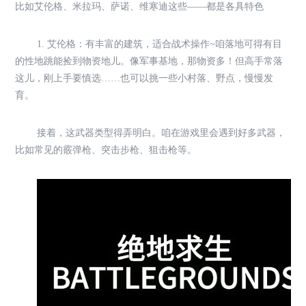
比如艾伦格、米拉玛、萨诺、维寒迪这些——都是各具特色
1. 艾伦格：有丰富的建筑，适合战术操作~咱落地可得有目
的性地跳能捡到物资地儿。像军事基地，那物资多！但高手常落
这儿，刚上手要慎选……也可以挑一些小村落、野点，慢慢发
育。
接着，这武器类型得弄明白。咱在游戏里会遇到好多武器，
比如常见的霰弹枪、突击步枪、狙击枪等。