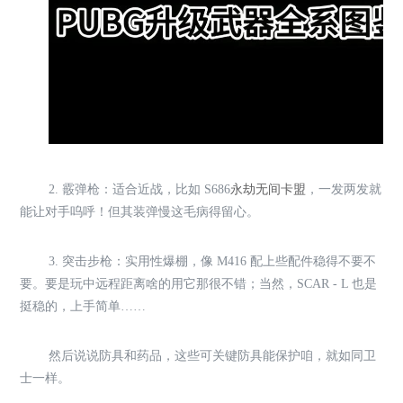
2. 霰弹枪：适合近战，比如 S686
永劫无间卡盟
，一发两发就
能让对手呜呼！但其装弹慢这毛病得留心。
3. 突击步枪：实用性爆棚，像 M416 配上些配件稳得不要不
要。要是玩中远程距离啥的用它那很不错；当然，SCAR - L 也是
挺稳的，上手简单……
然后说说防具和药品，这些可关键防具能保护咱，就如同卫
士一样。