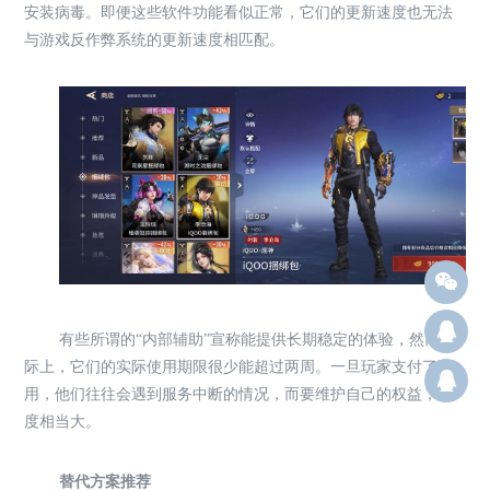
安装病毒。即便这些软件功能看似正常，它们的更新速度也无法
与游戏反作弊系统的更新速度相匹配。
Q12
有些所谓的“内部辅助”宣称能提供长期稳定的体验，然而实
际上，它们的实际使用期限很少能超过两周。一旦玩家支付了费
群：
用，他们往往会遇到服务中断的情况，而要维护自己的权益，难
度相当大。
替代方案推荐