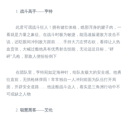
1.
战斗高手——亨特
此君可谓战斗狂人！拥有健壮体格，瞧那浑身的腱子肉，一
看就是力量之象征。在战斗时极为敏捷，能迅速躲避敌方攻击不
说，还眨眼间冲到敌方跟前……手持大刀左劈右砍，看得让人热
血贲张，大喊过瘾他具有优秀射击技能，无论远近目标，“砰
砰”几枪，那敌人便纷纷倒下
在团队里，亨特宛如定海神针，给队友极大的安全感。他勇
往直前，无惧枪林弹雨！常常独自一人冲到前面为队伍打开局
面，开辟安全道路……他这般战斗达人，着实是三角洲行动中不
可或缺之人物
2.
聪慧黑客——艾伦