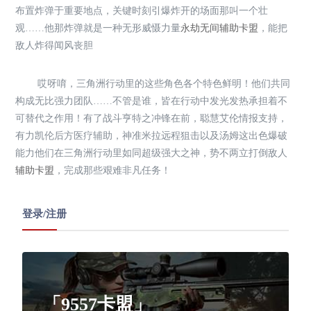
布置炸弹于重要地点，关键时刻引爆炸开的场面那叫一个壮
观……他那炸弹就是一种无形威慑力量
永劫无间辅助卡盟
，能把
敌人炸得闻风丧胆
哎呀唷，三角洲行动里的这些角色各个特色鲜明！他们共同
构成无比强力团队……不管是谁，皆在行动中发光发热承担着不
可替代之作用！有了战斗亨特之冲锋在前，聪慧艾伦情报支持，
有力凯伦后方医疗辅助，神准米拉远程狙击以及汤姆这出色爆破
能力他们在三角洲行动里如同超级强大之神，势不两立打倒敌人
辅助卡盟
，完成那些艰难非凡任务！
登录/注册
「9557卡盟」