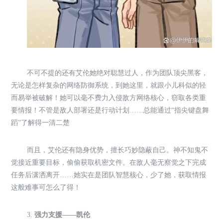
不可不提的还有艾伦她绝对聪慧过人，作为团队顶尖黑客，
无论是怎样复杂的网络防御系统，到她这里，就跟小儿科似的轻
而易举被破解！她可以毫不费力入侵敌方网络核心，窃取各类重
要情报！不管是敌人部署还是行动计划……总能通过“指尖键盘舞
蹈”了解得一清二楚
而且，艾伦还有隐身优势，擅长巧妙隐蔽自己。神不知鬼不
觉接近重要目标，偷偷获取机密文件。在敌人毫无察觉之下完成
任务后潇洒离开……她实在是团队智慧核心，少了她，获取情报
这般难事可怎么了得！
3.
强力支援——凯伦