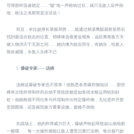
导弹那样迅速锁定……“嘘”地一声枪响过后，就只见敌人应声倒
地，枪法之准那简直没话说！
而且，米拉超擅长掌握局势……能通过精湛鹰眼观察形势后
找到最适合狙击的位置。悄咪咪选着黄金视角，远距离将敌方关
键人物消灭于无形之间……她仿佛为狙击而生，有她在，给敌人
致命威慑，令敌人头疼不已
5.
爆破专家——汤姆
汤姆这爆破专家也不简单！他熟悉各类爆炸物知识……那些
稀奇古怪炸弹和炸药在他手里统统都是如鱼得水般运用恰到好
处！他能根据不同任务与环境制作出特定爆炸物，无论是炸开那
坚固围墙，还是摧毁敌方重要设施，都难不倒他
在战场上，他的炸弹威力巨大，爆破声响起呀犹如山崩地裂
一般哦……每一次爆炸都能让敌人遭受沉重打击咧。每次都巧妙