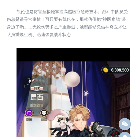
凯伦也是厉害至极她掌握高超医疗急救技术。战斗中队员受
伤总是很寻常事情！可只要有凯伦在，那就仿佛把“神医扁鹊”带
身边了哟.......无论伤势多么严重惨烈，她都能够凭借神奇医术让
队员重焕生机、迅速恢复战斗状态