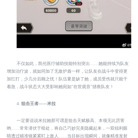
不仅如此，凯伦医疗辅助技能特别突出……她能持续为队友
增加治疗波，就如同加了无敌护盾一样，让队友在战斗中变得更
加扛打，少几分后顾之忧！队伍要是缺了她，成员受伤就只能干
着急，战斗状态大大受影响她宛如“在世观音”拯救队友！
4.
狙击王者——米拉
一定要说说米拉她那可谓是狙击天赋极高、本领无比厉害
哟……常常潜伏于暗处，将自己巧妙完美隐藏起来，一双锐利眼
睛透过瞄准镜紧紧盯上敌人……当目标出现瞬间，就像精准发射