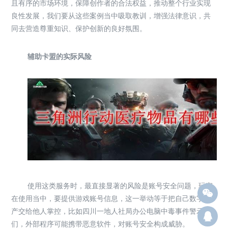
且有序的市场环境，保障创作者的合法权益，推动整个行业实现
良性发展，我们要从这些案例当中吸取教训，增强法律意识，共
同去营造尊重知识、保护创新的良好氛围。
辅助卡盟的实际风险
使用这类服务时，最直接显著的风险是账号安全问题，玩家
在使用当中，要提供游戏账号信息，这一举动等于把自己数字资
产交给他人掌控，比如四川一地人社局办公电脑中毒事件警示我
Q12
们，外部程序可能携带恶意软件，对账号安全构成威胁。