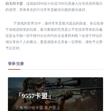
劫无间卡盟
，这就如同90后小伙花7000元装修入住毛坯房所揭示
的道理，简单务实的方法常常是解决问题的最佳途径。
于游戏的世界当中，捷径常常是最为遥远的路途。各位投身
于游戏进程里的玩家，最为重视的究竟是公平竞技所带来的乐趣
还是会不顾一切不惜付出任何代价去追逐胜利呢？欢迎于评论区
域分享你个人的看法，要是感觉本文具备一定帮助，请给予点赞
予以支持。
登录/注册
「9557卡盟」
三角洲行动卡盟-客户至上