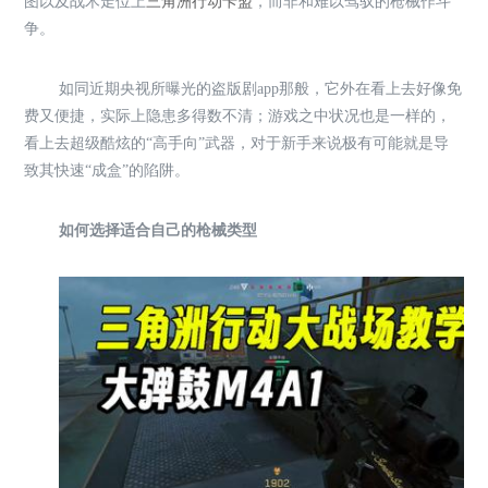
图以及战术走位上
三角洲行动卡盟
，而非和难以驾驭的枪械作斗
争。
如同近期央视所曝光的盗版剧app那般，它外在看上去好像免
费又便捷，实际上隐患多得数不清；游戏之中状况也是一样的，
看上去超级酷炫的“高手向”武器，对于新手来说极有可能就是导
致其快速“成盒”的陷阱。
如何选择适合自己的枪械类型