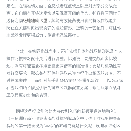
定性。在瞄准镜方面，全息或者红点镜足以应对大部分交战距
离，它们拥有开镜速度快以及视野开阔的优势。扩容弹匣同样是
必备之物
绝地辅助卡盟
，其能有效提高使用者的持续作战能力，
防止在关键时刻出现换弹的尴尬情形。正确的一套配件，可让你
主武器发挥更强威力，像猛虎添翼那样 。
当然，在实际作战当中，还得依据具体的战场情形以及个人
操作习惯来对配件灵活进行调整。比如说，要是交战距离比较
远，则有可能需要考虑更换更高倍率的瞄准镜；要是对机动性有
着较高要求，那么某些配件的选取或许也得作出相应的改变。不
过总体来讲，上面针对新手期M4A1的配件搭配建议，可以为玩家
在游戏初始阶段提供较为可靠的武器配置方案，帮助玩家在战斗
里取得更加出色的表现。
期望这些提议能够助力各位刚入伍的新兵更迅速地融入进
《三角洲行动》那充满激烈对抗的战场之中，你于游戏里探寻而
得到的第一把被视为“本命”的武器究竟是什么呢，欢迎在评论区