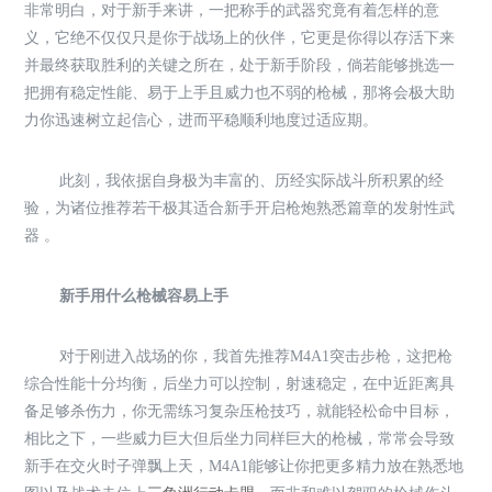
非常明白，对于新手来讲，一把称手的武器究竟有着怎样的意
义，它绝不仅仅只是你于战场上的伙伴，它更是你得以存活下来
并最终获取胜利的关键之所在，处于新手阶段，倘若能够挑选一
把拥有稳定性能、易于上手且威力也不弱的枪械，那将会极大助
力你迅速树立起信心，进而平稳顺利地度过适应期。
此刻，我依据自身极为丰富的、历经实际战斗所积累的经
验，为诸位推荐若干极其适合新手开启枪炮熟悉篇章的发射性武
器 。
新手用什么枪械容易上手
对于刚进入战场的你，我首先推荐M4A1突击步枪，这把枪
综合性能十分均衡，后坐力可以控制，射速稳定，在中近距离具
备足够杀伤力，你无需练习复杂压枪技巧，就能轻松命中目标，
相比之下，一些威力巨大但后坐力同样巨大的枪械，常常会导致
新手在交火时子弹飘上天，M4A1能够让你把更多精力放在熟悉地