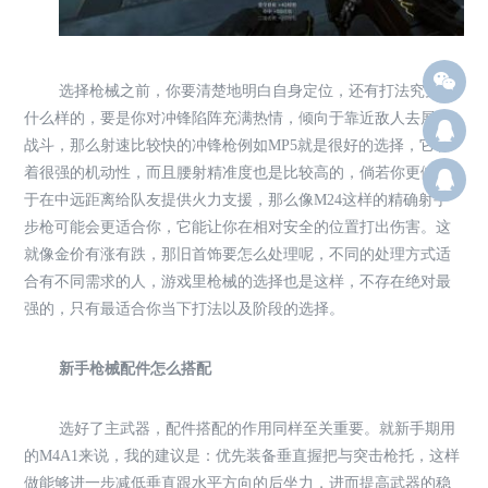
选择枪械之前，你要清楚地明白自身定位，还有打法究竟是
什么样的，要是你对冲锋陷阵充满热情，倾向于靠近敌人去展开
Q12
战斗，那么射速比较快的冲锋枪例如MP5就是很好的选择，它有
着很强的机动性，而且腰射精准度也是比较高的，倘若你更倾向
群：
于在中远距离给队友提供火力支援，那么像M24这样的精确射手
步枪可能会更适合你，它能让你在相对安全的位置打出伤害。这
就像金价有涨有跌，那旧首饰要怎么处理呢，不同的处理方式适
合有不同需求的人，游戏里枪械的选择也是这样，不存在绝对最
强的，只有最适合你当下打法以及阶段的选择。
新手枪械配件怎么搭配
选好了主武器，配件搭配的作用同样至关重要。就新手期用
的M4A1来说，我的建议是：优先装备垂直握把与突击枪托，这样
做能够进一步减低垂直跟水平方向的后坐力，进而提高武器的稳